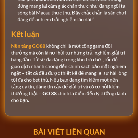
động mang lại cảm giác chân thực như đang ngồi tại
sòng bài Macau thực thụ. Đây chắc chắn là sân chơi
đáng để anh em trải nghiệm lâu dài!”
Kết luận
Nền tảng GO88
không chỉ là một cổng game đổi
thưởng mà còn là nơi hội tụ những trải nghiệm giải trí
hàng đầu. Từ sự đa dạng trong kho trò chơi, tốc độ
giao dịch nhanh chóng đến chính sách bảo mật nghiêm
ngặt – tất cả đều được thiết kế để mang lại sự hài lòng
tối đa cho bet thủ. Nếu bạn đang tìm kiếm một nền
tảng uy tín, đáng tin cậy để giải trí và có cơ hội kiếm
thưởng thật –
GO 88
chính là điểm đến lý tưởng dành
cho bạn.
BÀI VIẾT LIÊN QUAN