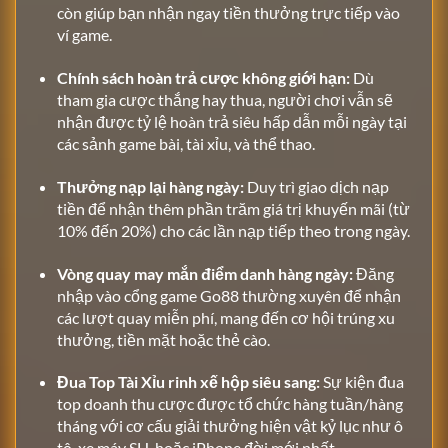
còn giúp bạn nhận ngay tiền thưởng trực tiếp vào
ví game.
Chính sách hoàn trả cược không giới hạn:
Dù
tham gia cược thắng hay thua, người chơi vẫn sẽ
nhận được tỷ lệ hoàn trả siêu hấp dẫn mỗi ngày tại
các sảnh game bài, tài xỉu, và thể thao.
Thưởng nạp lại hàng ngày:
Duy trì giao dịch nạp
tiền để nhận thêm phần trăm giá trị khuyến mãi (từ
10% đến 20%) cho các lần nạp tiếp theo trong ngày.
Vòng quay may mắn điểm danh hàng ngày:
Đăng
nhập vào cổng game Go88 thường xuyên để nhận
các lượt quay miễn phí, mang đến cơ hội trúng xu
thưởng, tiền mặt hoặc thẻ cào.
Đua Top Tài Xỉu rinh xế hộp siêu sang:
Sự kiện đua
top doanh thu cược được tổ chức hàng tuần/hàng
tháng với cơ cấu giải thưởng hiện vật kỷ lục như ô
tô, xe máy SH, hoặc iPhone đời mới nhất.