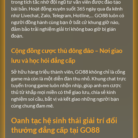
trong tích tắc nhờ đội ngũ tư vấn viên được đào tạo
bài bản. Hoạt động xuyên suốt 365 ngày qua đa kênh
như Livechat, Zalo, Telegram, Hotline,… GO88 luôn có
người đồng hành cùng bạn ở bất cứ khung giờ nào,
đảm bảo trải nghiệm giải trí không bao giờ bị gián
đoạn.
Cộng đồng cược thủ đông đảo – Nơi giao
lưu và học hỏi đẳng cấp
Sở hữu hàng triệu thành viên, GO88 không chỉ là cổng
game mà còn là một diễn đàn thu nhỏ. Khung chat trực
tuyến trong game luôn nhộn nhịp, giúp anh em cược
thủ từ khắp mọi miền có thể giao lưu, chia sẻ kinh
nghiệm soi cầu, bắt vị và kết giao những người bạn
cùng chung đam mê.
Oanh tạc hệ sinh thái giải trí đổi
thưởng đẳng cấp tại GO88