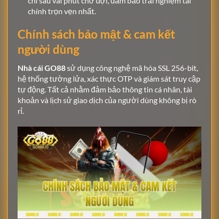
chỉ sau vài phút chờ đợi, đảm bảo trải nghiệm tài
chính trọn vẹn nhất.
Chính sách bảo mật & cam kết
người dùng
Nhà cái GO88
sử dụng công nghệ mã hóa SSL 256-bit,
hệ thống tường lửa, xác thực OTP và giám sát truy cập
tự động. Tất cả nhằm đảm bảo thông tin cá nhân, tài
khoản và lịch sử giao dịch của người dùng không bị rò
rỉ.