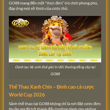
GO88 mang đến một “thực đơn” trò chơi phong phú,
đáp ứng mọi sở thích của cược thủ.
Oanh tạc hệ sinh thái giải trí đổi thưởng đẳng cấp tại
GO88
Thể Thao Xanh Chín – Đỉnh cao cá cược
World Cup 2026
Sảnh thể thao tại GO88 không chỉ là nơi đặt cược đơn
thuần mà đã trở thành đấu trường dành cho những