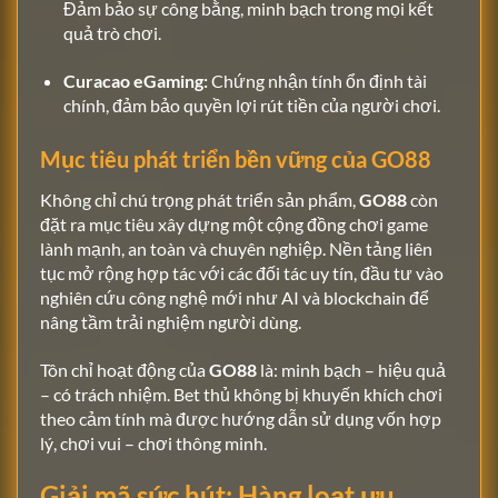
Đảm bảo sự công bằng, minh bạch trong mọi kết
quả trò chơi.
Curacao eGaming:
Chứng nhận tính ổn định tài
chính, đảm bảo quyền lợi rút tiền của người chơi.
Mục tiêu phát triển bền vững của GO88
Không chỉ chú trọng phát triển sản phẩm,
GO88
còn
đặt ra mục tiêu xây dựng một cộng đồng chơi game
lành mạnh, an toàn và chuyên nghiệp. Nền tảng liên
tục mở rộng hợp tác với các đối tác uy tín, đầu tư vào
nghiên cứu công nghệ mới như AI và blockchain để
nâng tầm trải nghiệm người dùng.
Tôn chỉ hoạt động của
GO88
là: minh bạch – hiệu quả
– có trách nhiệm. Bet thủ không bị khuyến khích chơi
theo cảm tính mà được hướng dẫn sử dụng vốn hợp
lý, chơi vui – chơi thông minh.
Giải mã sức hút: Hàng loạt ưu