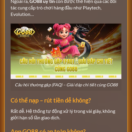
Ngoài ra,
GO88 uy tín
còn được thể hiện qua các đối
tác cung cấp trò chơi hàng đầu như Playtech,
Evolution…
Câu hỏi thường gặp (FAQ) – Giải đáp chi tiết cùng GO88
Có thể nạp – rút tiền dễ không?
Rất dễ. Hệ thống tự động xử lý trong vài giây, không
giới hạn số lần giao dịch.
App GO88 có an toàn không?