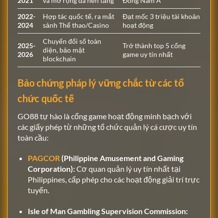
2021
và mở rộng đa nền tảng
Đông Nam Á
2022-
Hợp tác quốc tế, ra mắt
Đạt mốc 3 triệu tài khoản
2024
sảnh Thể thao/Casino
hoạt động
Chuyển đổi số toàn
2025-
Trở thành top 5 cổng
diện, bảo mật
2026
game uy tín nhất
blockchain
Bảo chứng pháp lý vững chắc từ các tổ
chức quốc tế
GO88 tự hào là cổng game hoạt động minh bạch với
các giấy phép từ những tổ chức quản lý cá cược uy tín
toàn cầu:
PAGCOR
(Philippine Amusement and Gaming
Corporation):
Cơ quan quản lý uy tín nhất tại
Philippines, cấp phép cho các hoạt động giải trí trực
tuyến.
Isle of Man Gambling Supervision Commission: