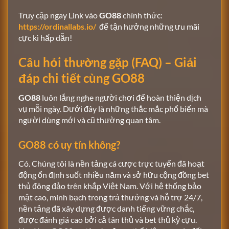
Truy cập ngay Link vào
GO88
chính thức:
https://ordinallabs.io/
để tận hưởng những ưu mãi
cực kì hấp dẫn!
Câu hỏi thường gặp (FAQ) – Giải
đáp chi tiết cùng GO88
GO88
luôn lắng nghe người chơi để hoàn thiện dịch
vụ mỗi ngày. Dưới đây là những thắc mắc phổ biến mà
người dùng mới và cũ thường quan tâm.
GO88 có uy tín không?
Có. Chúng tôi là nền tảng cá cược trực tuyến đã hoạt
động ổn định suốt nhiều năm và sở hữu cộng đồng bet
thủ đông đảo trên khắp Việt Nam. Với hệ thống bảo
mật cao, minh bạch trong trả thưởng và hỗ trợ 24/7,
nền tảng đã xây dựng được danh tiếng vững chắc,
được đánh giá cao bởi cả tân thủ và bet thủ kỳ cựu.