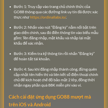
Bước 1: Truy cập vào trang chủ chính thức của
GO88 thông qua các đường link uy tín đã được xác
thực như
https://ordinallabs.io/
.
Bước 2: Nhấn vào nút “Đăng ký” nằm nổi bật trên
giao diện chính, sau đó điền thông tin vào biểu mẫu
gồm: Tên đăng nhập, mật khẩu và nhập lại mật
khẩu để xác nhận.
Bước 3: Kiểm tra kỹ thông tin rồi nhấn “Đăng ký”
để hoàn tất tài khoản.
Bước 4: Sau khi đăng nhập thành công, đừng quên
cập nhật tên hiển thị và liên kết số điện thoại chính
chủ để kích hoạt chế độ bảo mật 2 lớp, đồng thời
nhận ngay phần quà 88K miễn phí vào ví.
Cách cài đặt ứng dụng GO88 mượt mà
trên iOS và Android