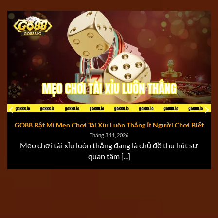
GO88 Bật Mí Mẹo Chơi Tài Xỉu Luôn Thắng Ít Người Chơi Biết
Tháng 3 11, 2026
Mẹo chơi tài xỉu luôn thắng đang là chủ đề thu hút sự
quan tâm [...]