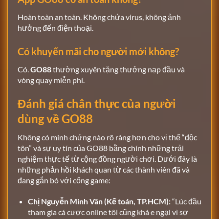
Hoàn toàn an toàn. Không chứa virus, không ảnh
hưởng đến điện thoại.
Có khuyến mãi cho người mới không?
Có.
GO88
thường xuyên tặng thưởng nạp đầu và
vòng quay miễn phí.
Đánh giá chân thực của người
dùng về GO88
Không có minh chứng nào rõ ràng hơn cho vị thế “độc
tôn” và sự uy tín của GO88 bằng chính những trải
nghiệm thực tế từ cộng đồng người chơi. Dưới đây là
những phản hồi khách quan từ các thành viên đã và
đang gắn bó với cổng game:
Chị Nguyễn Minh Vân (Kế toán, TP.HCM):
“Lúc đầu
tham gia cá cược online tôi cũng khá e ngại vì sợ