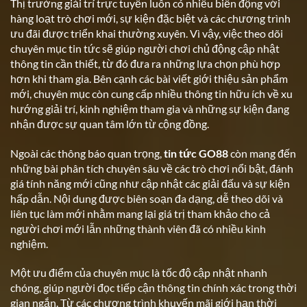
Thị trường giải trí trực tuyến luôn có nhiều biến động với
hàng loạt trò chơi mới, sự kiện đặc biệt và các chương trình
ưu đãi được triển khai thường xuyên. Vì vậy, việc theo dõi
chuyên mục tin tức sẽ giúp người chơi chủ động cập nhật
thông tin cần thiết, từ đó đưa ra những lựa chọn phù hợp
hơn khi tham gia. Bên cạnh các bài viết giới thiệu sản phẩm
mới, chuyên mục còn cung cấp nhiều thông tin hữu ích về xu
hướng giải trí, kinh nghiệm tham gia và những sự kiện đang
nhận được sự quan tâm lớn từ cộng đồng.
Ngoài các thông báo quan trọng,
tin tức GO88
còn mang đến
những bài phân tích chuyên sâu về các trò chơi nổi bật, đánh
giá tính năng mới cũng như cập nhật các giải đấu và sự kiện
hấp dẫn. Nội dung được biên soạn đa dạng, dễ theo dõi và
liên tục làm mới nhằm mang lại giá trị tham khảo cho cả
người chơi mới lẫn những thành viên đã có nhiều kinh
nghiệm.
Một ưu điểm của chuyên mục là tốc độ cập nhật nhanh
chóng, giúp người đọc tiếp cận thông tin chính xác trong thời
gian ngắn. Từ các chương trình khuyến mãi giới hạn thời