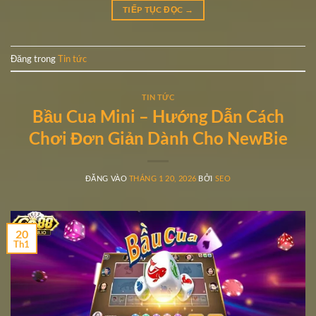
TIẾP TỤC ĐỌC
→
Đăng trong
Tin tức
TIN TỨC
Bầu Cua Mini – Hướng Dẫn Cách
Chơi Đơn Giản Dành Cho NewBie
ĐĂNG VÀO
THÁNG 1 20, 2026
BỞI
SEO
20
Th1