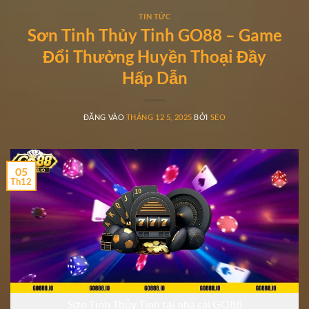
TIN TỨC
Sơn Tinh Thủy Tinh GO88 – Game
Đổi Thưởng Huyền Thoại Đầy
Hấp Dẫn
ĐĂNG VÀO
THÁNG 12 5, 2025
BỞI
SEO
05
Th12
Sơn Tinh Thủy Tinh tại nhà cái GO88