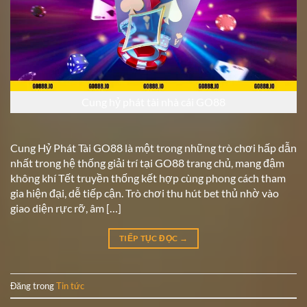
Cung hỷ phát tài nhà cái GO88
Cung Hỷ Phát Tài GO88 là một trong những trò chơi hấp dẫn
nhất trong hệ thống giải trí tại GO88 trang chủ, mang đậm
không khí Tết truyền thống kết hợp cùng phong cách tham
gia hiện đại, dễ tiếp cận. Trò chơi thu hút bet thủ nhờ vào
giao diện rực rỡ, âm […]
TIẾP TỤC ĐỌC
→
Đăng trong
Tin tức