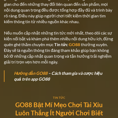
gian cho đến những thay đổi liên quan đến sản phẩm, mọi
nội dung quan trọng đều được tổng hợp đầy đủ và trình bày
rõ ràng. Điều này giúp người chơi tiết kiệm thời gian tìm
kiếm thông tin từ nhiều nguồn khác nhau.
Nếu muốn cập nhật những tin tức mới nhất, theo dõi các sự
kiện nổi bật và khám phá thêm nhiều nội dung hữu ích, đừng
quên ghé thăm chuyên mục
Tin tức
GO88
thường xuyên.
Đây sẽ là nguồn thông tin đáng tham khảo giúp bạn không
bỏ lỡ những cập nhật quan trọng và tận hưởng trải nghiệm
giải trí trọn vẹn hơn mỗi ngày.
Hướng dẫn GO88
– Cách tham gia và cược hiệu
quả trên app GO88
TIN TỨC
GO88 Bật Mí Mẹo Chơi Tài Xỉu
Luôn Thắng Ít Người Chơi Biết