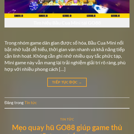
Tìm hiểu Bầu Cua Mini tại GO88
Trong nhóm game dân gian được số hóa, Bầu Cua Mini nổi
bật nhờ luật dễ hiểu, thời gian ván nhanh và khả năng tiếp
cận linh hoạt. Không cần ghi nhớ nhiều quy tắc phức tạp,
Mini game này vẫn mang lại trải nghiệm giải trí rõ ràng, phù
hợp với nhiều phong cách […]
TIẾP TỤC ĐỌC
→
Đăng trong
Tin tức
TIN TỨC
Mẹo quay hũ GO88 giúp game thủ