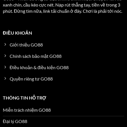
xanh chín, cầu kèo cực nét. Nạp rút thẳng tay, tiền về trong 3
phút. Đừng tìm nữa, link tải chuẩn ở đây. Chơi là phải tới nóc.
ĐIỀU KHOẢN
Giới thiệu GO88
Chính sách bảo mật GO88
Điều khoản & điều kiện GO88
Quyền riêng tư GO88
THÔNG TIN HỖ TRỢ
Miễn trách nhiệm GO88
Đại lý GO88