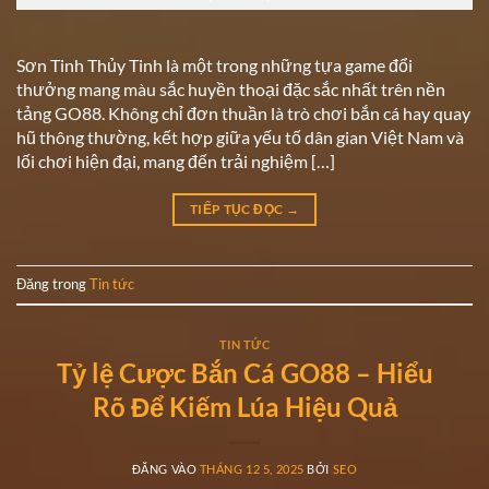
Sơn Tinh Thủy Tinh là một trong những tựa game đổi
thưởng mang màu sắc huyền thoại đặc sắc nhất trên nền
tảng GO88. Không chỉ đơn thuần là trò chơi bắn cá hay quay
hũ thông thường, kết hợp giữa yếu tố dân gian Việt Nam và
lối chơi hiện đại, mang đến trải nghiệm […]
TIẾP TỤC ĐỌC
→
Đăng trong
Tin tức
TIN TỨC
Tỷ lệ Cược Bắn Cá GO88 – Hiểu
Rõ Để Kiếm Lúa Hiệu Quả
ĐĂNG VÀO
THÁNG 12 5, 2025
BỞI
SEO