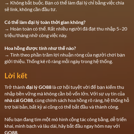
→ Không bắt buộc. Bạn có thể làm đại lý chỉ bằng việc chia
sẻ link, không cần đầu tư.
Có thể làm đại lý toàn thời gian không?
→ Hoàn toàn có thể. Rất nhiều người đã đạt thu nhập 5–20
triệu/tháng nhờ công việc này.
Hoa hồng được tính như thế nào?
→ Tính theo phần trăm lợi nhuận ròng của người chơi bạn
giới thiệu. Thống kê rõ ràng mỗi ngày trong hệ thống.
Lời kết
Trở thành
đại lý GO88
là cơ hội tuyệt vời để bạn kiếm thu
nhập bền vững mà không cần bỏ vốn lớn. Với sự uy tín của
nhà cái GO88
, cùng chính sách hoa hồng rõ ràng, hệ thống hỗ
trợ bài bản, bất kỳ ai cũng có thể bắt đầu và thành công.
Nếu bạn đang tìm một mô hình cộng tác công bằng, dễ triển
khai, minh bạch và lâu dài, hãy bắt đầu ngay hôm nay với
GO88
.