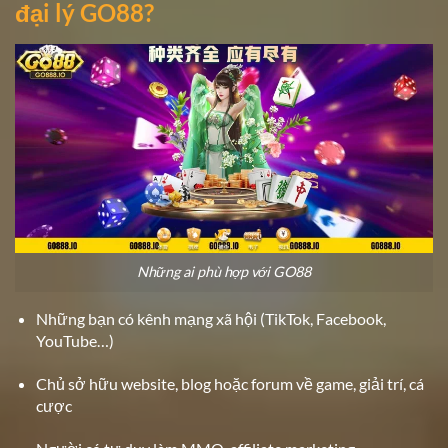
đại lý GO88?
Những ai phù hợp với GO88
Những bạn có kênh mạng xã hội (TikTok, Facebook,
YouTube…)
Chủ sở hữu website, blog hoặc forum về game, giải trí, cá
cược