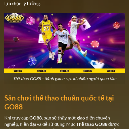
lựa chọn lý tưởng.
Thể thao GO88 – Sảnh game cực kì nhiều người quan tâm
Sân chơi thể thao chuẩn quốc tế tại
GO88
Khi truy cập
GO88
, bạn sẽ thấy một giao diện chuyên
nghiệp, hiện đại và dễ sử dụng. Mục
Thể thao GO88
được